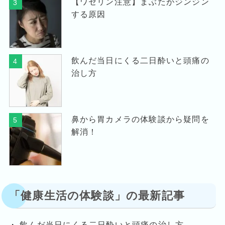
【ワセリン注意】まぶたがジンジン
3
する原因
飲んだ当日にくる二日酔いと頭痛の
4
治し方
鼻から胃カメラの体験談から疑問を
5
解消！
「健康生活の体験談」の最新記事
飲んだ当日にくる二日酔いと頭痛の治し方