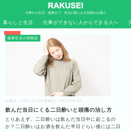
仕事から生活、健康まで、生活が楽になる知識をお届け
暮らしと生活
仕事ができない人からできる人へ
TOP
›
2021年
健康生活の体験談
公開日：
2021-12-16
更新日：
2022-06-30
飲んだ当日にくる二日酔いと頭痛の治し方
とりあえず、二日酔いは飲んだ当日中に起こるの
か？二日酔いはお酒を飲んだ半日ぐらい後には二日