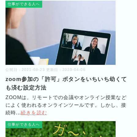
仕事ができる人へ
公開日：
2021-08-23
更新日：
2023-04-06
zoom参加の「許可」ボタンをいちいち幼くて
も済む設定方法
ZOOMは、リモートでの会議やオンライン授業など
によく使われるオンラインツールです。しかし、接
続時...
続きを読む
仕事ができる人へ