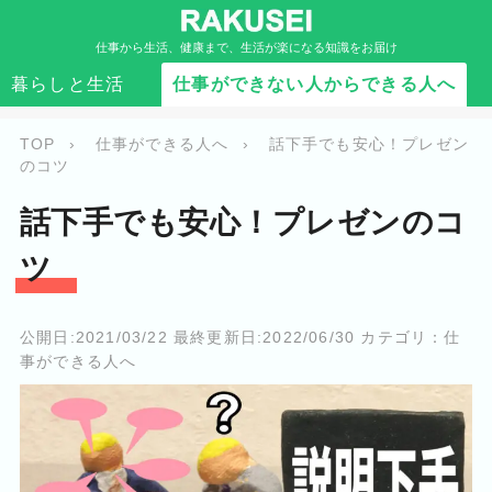
仕事から生活、健康まで、生活が楽になる知識をお届け
仕事ができる人へ
暮らしと生活
仕事ができない人からできる人へ
TOP
›
仕事ができる人へ
›
話下手でも安心！プレゼン
のコツ
話下手でも安心！プレゼンのコ
ツ
公開日:
2021/03/22
最終更新日:
2022/06/30
カテゴリ：
仕
事ができる人へ