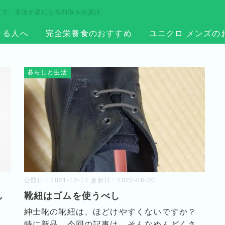
まで、生活が楽になる知識をお届け
きる人へ
完全栄養食のおすすめ
ユニクロ メンズの
暮らしと生活
公開日：
2021-12-13
更新日：
2022-06-30
し
靴紐はゴムを使うべし
紳士靴の靴紐は、ほどけやすくないですか？
特に新品。今回の記事は、そんなめんどくさ