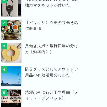
強力マグネットが付いた
【ビックリ】ウチの共働きの
2
夕飯事情
共働き夫婦の銀行口座の分け
3
方【効率的に】
防災グッズとしてアウトドア
4
用品の有効活用のしかた
洗濯は夜に行い干す理由【メ
5
リット・デメリット】