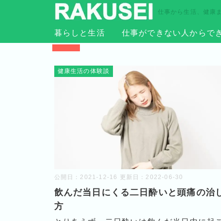
仕事から生活、健康
暮らしと生活
仕事ができない人からで
TOP
›
2021年
›
12月
健康生活の体験談
公開日：
2021-12-16
更新日：
2022-06-30
飲んだ当日にくる二日酔いと頭痛の治
方