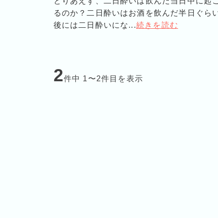
とりあえず、二日酔いは飲んだ当日中に起
るのか？二日酔いはお酒を飲んだ半日ぐら
後には二日酔いにな...
続きを読む
2
件中 1〜2件目を表示