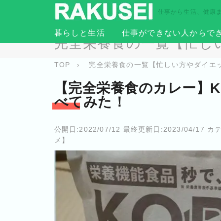
仕事から生活、健康
暮らしと生活
仕事ができない人からで
完全栄養食の一覧【忙し
TOP
›
完全栄養食の一覧【忙しい方やダイエ
【完全栄養食のカレー】K
べてみた！
公開日:
2022/07/12
最終更新日:
2023/04/17
カテ
メ】