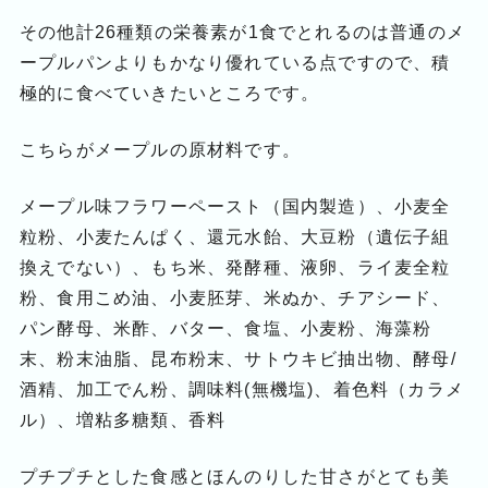
その他計26種類の栄養素が1食でとれるのは普通のメ
ープルパンよりもかなり優れている点ですので、積
極的に食べていきたいところです。
こちらがメープルの原材料です。
メープル味フラワーペースト（国内製造）、小麦全
粒粉、小麦たんぱく、還元水飴、大豆粉（遺伝子組
換えでない）、もち米、発酵種、液卵、ライ麦全粒
粉、食用こめ油、小麦胚芽、米ぬか、チアシード、
パン酵母、米酢、バター、食塩、小麦粉、海藻粉
末、粉末油脂、昆布粉末、サトウキビ抽出物、酵母/
酒精、加工でん粉、調味料(無機塩)、着色料（カラメ
ル）、増粘多糖類、香料
プチプチとした食感とほんのりした甘さがとても美