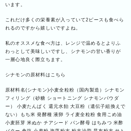
います。
これだけ多くの栄養素が入っていて2ピースも食べら
れるのですから嬉しいですよね。
私のオススメな食べ方は、レンジで温めるとよりふ
わっとして美味しいですし、シナモンの甘い香りが
一層心地良く際立ちます。
シナモンの原材料はこちら
原材料名(シナモン)小麦全粒粉（国内製造）シナモン
フィリング（砂糖 ショートニング シナモンパウダ
ー） 小麦たんぱく 還元水飴 大豆粉（遺伝子組換えで
ない）もち米 発酵種 液卵 ライ麦全粒粉 食用こめ油
小麦胚芽 米ぬか チアシード パン酵母 はちみつ 米酢
バター 食塩 小麦粉 海藻粉末 粉末油脂 昆布粉末 サト