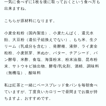
一気に食べずに1枚を後に取っておくという食べ方も
出来ますね。
こちらが原材料になります。
小麦全粒粉（国内製造）、小麦たんぱく、還元水
飴、大豆粉（遺伝子組換えでない）、もち米、生ク
リーム（乳成分を含む）、発酵種、液卵、ライ麦全
粒粉、小麦胚芽、米ぬか、バター、チアシード、パ
ン酵母、米酢、食塩、海藻粉末、粉末油脂、昆布粉
末、サトウキビ抽出物、酵母/乳化剤、酒精、調味料
（無機塩）、酸味料
私は紅茶と一緒にベースブレッド食パンを毎朝食べ
ていますが、丁度良いカロリーで昼間までお腹が持
ちますよ。おすすめです。