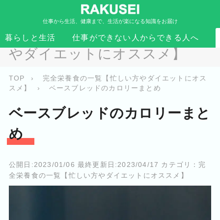
仕事から生活、健康まで、生活が楽になる知識をお届け
完全栄養食の一覧【忙しい方
暮らしと生活
仕事ができない人からできる人へ
やダイエットにオススメ】
TOP
›
完全栄養食の一覧【忙しい方やダイエットにオス
スメ】
›
ベースブレッドのカロリーまとめ
ベースブレッドのカロリーまと
め
公開日:
2023/01/06
最終更新日:
2023/04/17
カテゴリ：
完
全栄養食の一覧【忙しい方やダイエットにオススメ】