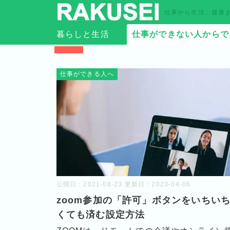
仕事から生活、健康
暮らしと生活
仕事ができない人からで
TOP
›
2021年
›
8月
仕事ができる人へ
公開日：
2021-08-23
更新日：
2023-04-06
zoom参加の「許可」ボタンをいちい
くても済む設定方法